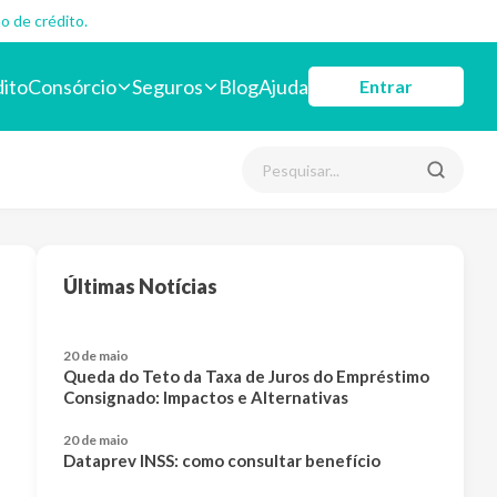
o de crédito.
dito
Consórcio
Seguros
Blog
Ajuda
Entrar
Últimas Notícias
20 de maio
Queda do Teto da Taxa de Juros do Empréstimo
Consignado: Impactos e Alternativas
20 de maio
Dataprev INSS: como consultar benefício