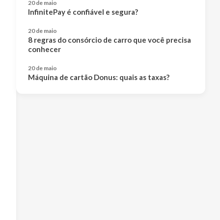
20 de maio
InfinitePay é confiável e segura?
20 de maio
8 regras do consórcio de carro que você precisa
conhecer
20 de maio
Máquina de cartão Donus: quais as taxas?