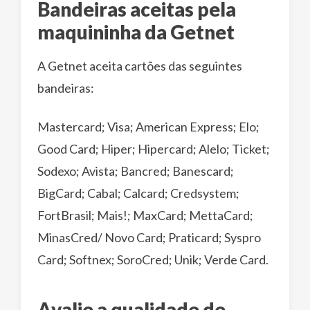
Bandeiras aceitas pela
maquininha da Getnet
A Getnet aceita cartões das seguintes
bandeiras:
Mastercard; Visa; American Express; Elo;
Good Card; Hiper; Hipercard; Alelo; Ticket;
Sodexo; Avista; Bancred; Banescard;
BigCard; Cabal; Calcard; Credsystem;
FortBrasil; Mais!; MaxCard; MettaCard;
MinasCred/ Novo Card; Praticard; Syspro
Card; Softnex; SoroCred; Unik; Verde Card.
Avalie a qualidade de