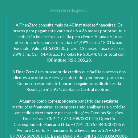
A FinanZero consulta mais de 40 instituições financeiras. Os
prazos para pagamento variam de 6 a 36 meses por produto e
Instituição financeira escolhida pelo cliente. A taxa de juros
oferecida pelos parceiros varia de 1,49% a.m. a 18,01% a.m.
Exemplo: Valor: R$ 5.000,00; prazo: 12 meses; Taxa de Juros:
2,9% a.m.; CET 64,4% a.a.; Parcelas R$ 500,44; Valor total com
IOF incluso: R$ 6.005,28.
A FinanZero é um buscador de crédito que facilita o acesso dos
4 planos de academia que cabem no seu bolso
clientes a produtos e serviços ofertados por nossos parceiros.
Como correspondente bancário seguimos as diretrizes da
Resolução nº 3.954, do Banco Central do Brasil.
Confira os melhores planos! Os serviços Low Cost facilitam a vida e
Atuamos como correspondente bancário das seguintes
instituições financeiras, as propostas são analisadas e o crédito
Continuar lendo >
concedido diretamente pelas instituições: ‎Creditas Soluções
Financeiras – CNPJ 17.770.708/0001-24; Open Co
Correspondente Bancário Ltda. – CNPJ 20.955.843/0001-59;
Aymoré Crédito, Financiamento e Investimento S.A – CNPJ
07.707.650/0001-10; Banco Digio S.A..- CNPJ 27.098.060/0001-