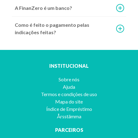
A FinanZero é um banco?
Como é feito o pagamento pelas
Continuar lendo >
indicações feitas?
INSTITUCIONAL
Sobre nós
Ajuda
Termos e condições de uso
Mapa do site
Índice de Empréstimo
5 dicas de como organizar sua vida financeira
Årsstämma
PARCEIROS
O endividamento gera diversos problemas, por isso, vamos mostrar alg