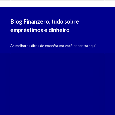
Blog Finanzero, tudo sobre
empréstimos e dinheiro
Seriedade
Empresa devidamente regulamentada pelo BACEN, compromisso com 
As melhores dicas de empréstimo você encontra aqui
Agilidade
Dinheiro na conta em até 48 horas após aprovação da solicitação.