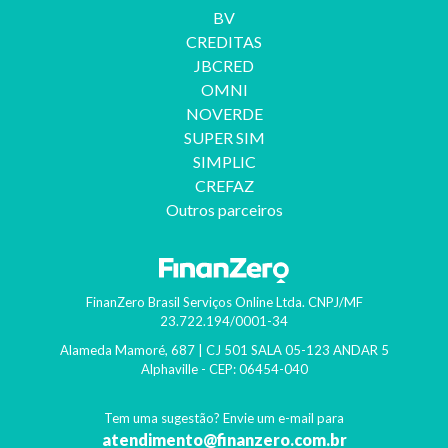
BV
CREDITAS
Continuar lendo >
JBCRED
OMNI
NOVERDE
SUPER SIM
SIMPLIC
CREFAZ
Outros parceiros
FinanZero Brasil Serviços Online Ltda.
CNPJ/MF
23.722.194/0001-34
13º salário: Como fica o pagamento com as reduções?
Alameda Mamoré, 687 | CJ 501 SALA 05-123 ANDAR 5
Alphaville
- CEP:
06454-040
Com ajustes do governo devido à crise este benefício está incerto. Es
Tem uma sugestão? Envie um e-mail para
atendimento@finanzero.com.br