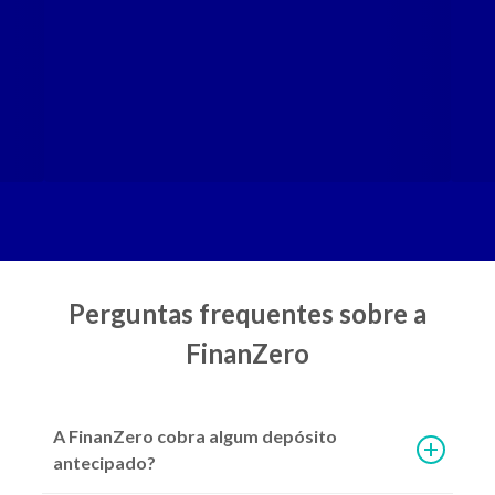
Diversificação
Mais de 70 parceiros com diversas opções de ofertas pré-aprovadas.
Perguntas frequentes sobre a
FinanZero
A FinanZero cobra algum depósito
2ª parcela do Auxílio Emergencial 2021: como vai funcionar
antecipado?