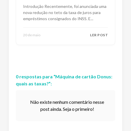
Impactos e Alternativas
Introdução Recentemente, foi anunciada uma
nova redução no teto da taxa de juros para
empréstimos consignados do INSS. E
...
20 de maio
LER POST
0
respostas
para “
Máquina de cartão Donus:
quais as taxas?
”:
Não existe nenhum comentário nesse
post ainda. Seja o primeiro!