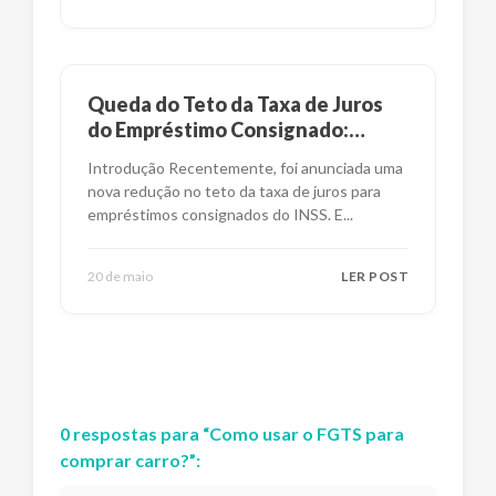
Queda do Teto da Taxa de Juros
do Empréstimo Consignado:
Impactos e Alternativas
Introdução Recentemente, foi anunciada uma
nova redução no teto da taxa de juros para
empréstimos consignados do INSS. E
...
20 de maio
LER POST
0
respostas
para “
Como usar o FGTS para
comprar carro?
”: