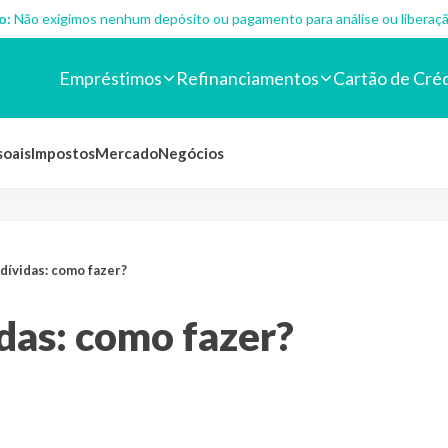
o:
Não exigimos nenhum depósito ou pagamento para análise ou liberaçã
Empréstimos
Refinanciamentos
Cartão de Cré
soais
Impostos
Mercado
Negócios
dívidas: como fazer?
das: como fazer?