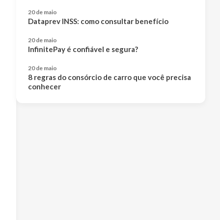
20 de maio
Dataprev INSS: como consultar benefício
20 de maio
InfinitePay é confiável e segura?
20 de maio
8 regras do consórcio de carro que você precisa
conhecer