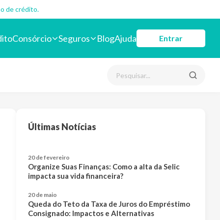
o de crédito.
dito
Consórcio
Seguros
Blog
Ajuda
Entrar
Últimas Notícias
20 de fevereiro
Organize Suas Finanças: Como a alta da Selic
impacta sua vida financeira?
20 de maio
Queda do Teto da Taxa de Juros do Empréstimo
Consignado: Impactos e Alternativas