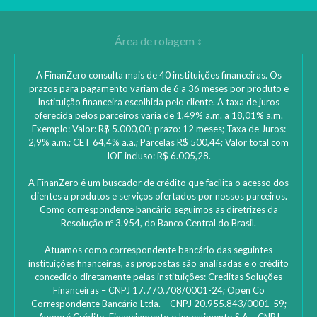
A FinanZero consulta mais de 40 instituições financeiras. Os
prazos para pagamento variam de 6 a 36 meses por produto e
Instituição financeira escolhida pelo cliente. A taxa de juros
4 planos de academia que cabem no seu bolso
oferecida pelos parceiros varia de 1,49% a.m. a 18,01% a.m.
Exemplo: Valor: R$ 5.000,00; prazo: 12 meses; Taxa de Juros:
2,9% a.m.; CET 64,4% a.a.; Parcelas R$ 500,44; Valor total com
Confira os melhores planos! Os serviços Low Cost facilitam a vida e
IOF incluso: R$ 6.005,28.
A FinanZero é um buscador de crédito que facilita o acesso dos
clientes a produtos e serviços ofertados por nossos parceiros.
Continuar lendo >
Como correspondente bancário seguimos as diretrizes da
Resolução nº 3.954, do Banco Central do Brasil.
Atuamos como correspondente bancário das seguintes
instituições financeiras, as propostas são analisadas e o crédito
concedido diretamente pelas instituições: ‎Creditas Soluções
Financeiras – CNPJ 17.770.708/0001-24; Open Co
Correspondente Bancário Ltda. – CNPJ 20.955.843/0001-59;