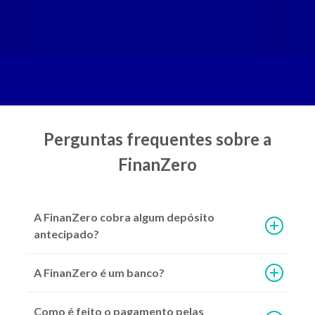
Mais de 70 parceiros com diversas opções de ofertas pré-aprovadas.
Perguntas frequentes sobre a
FinanZero
A FinanZero cobra algum depósito
2ª parcela do Auxílio Emergencial 2021: como vai funcionar
antecipado?
A FinanZero é um banco?
Como é feito o pagamento pelas