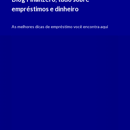
empréstimos e dinheiro
Seriedade
Empresa devidamente regulamentada pelo BACEN, compromisso com 
As melhores dicas de empréstimo você encontra aqui
Agilidade
Dinheiro na conta em até 48 horas após aprovação da solicitação.
Diversificação