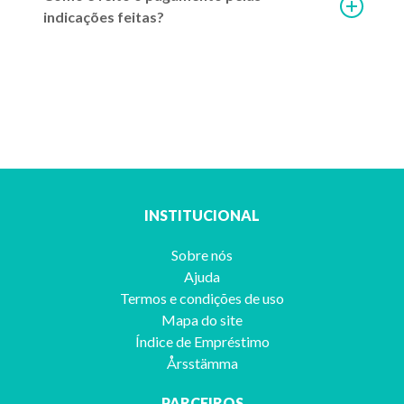
Continuar lendo >
indicações feitas?
INSTITUCIONAL
Sobre nós
5 dicas de como organizar sua vida financeira
Ajuda
Termos e condições de uso
O endividamento gera diversos problemas, por isso, vamos mostrar alg
Mapa do site
Índice de Empréstimo
Årsstämma
Continuar lendo >
PARCEIROS