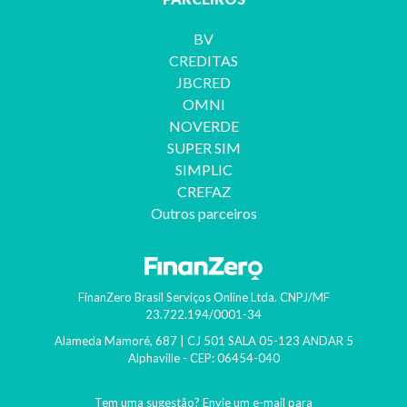
BV
CREDITAS
JBCRED
OMNI
NOVERDE
SUPER SIM
SIMPLIC
CREFAZ
Outros parceiros
13º salário: Como fica o pagamento com as reduções?
Com ajustes do governo devido à crise este benefício está incerto. Es
FinanZero Brasil Serviços Online Ltda.
CNPJ/MF
23.722.194/0001-34
Continuar lendo >
Alameda Mamoré, 687 | CJ 501 SALA 05-123 ANDAR 5
Alphaville
- CEP:
06454-040
Tem uma sugestão? Envie um e-mail para