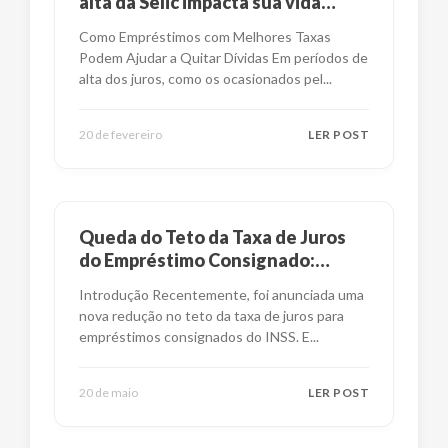
alta da Selic impacta sua vida
financeira?
Como Empréstimos com Melhores Taxas
Podem Ajudar a Quitar Dívidas Em períodos de
alta dos juros, como os ocasionados pel
...
20 de fevereiro
LER POST
Queda do Teto da Taxa de Juros
do Empréstimo Consignado:
Impactos e Alternativas
Introdução Recentemente, foi anunciada uma
nova redução no teto da taxa de juros para
empréstimos consignados do INSS. E
...
20 de maio
LER POST