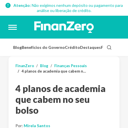
Atenção:
Não exigimos nenhum depósito ou pagamento para
análise ou liberação de crédito.
Blog
Benefícios do Governo
Crédito
Destaques
Finanças Pess
FinanZero
Blog
Finanças Pessoais
4 planos de academia que cabem no seu bolso
4 planos de academia
que cabem no seu
bolso
Por:
Mirela Santos