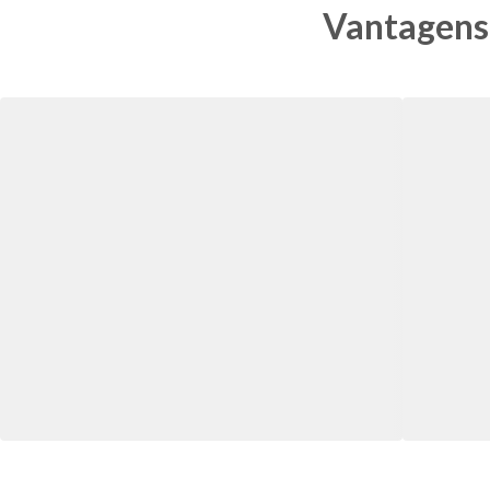
Vantagens 
Empréstimo com garantia de imóvel
Empréstimo com Garantia de Imóvel Seguro
Saiba mais
Empréstimo FGTS
Empréstimo FGTS: Antecipe seu Saque Aniversário
Saiba mais