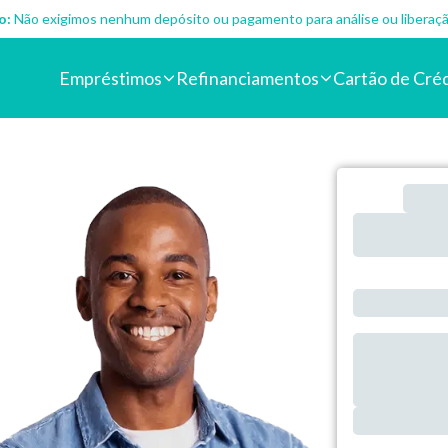
o:
Não exigimos nenhum depósito ou pagamento para análise ou liberaçã
Empréstimos
Refinanciamentos
Cartão de Cré