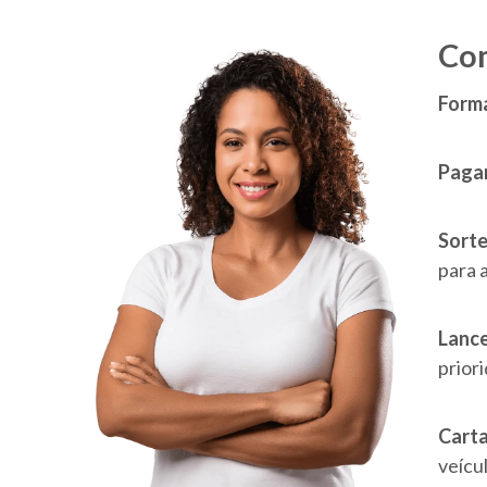
Com
Forma
Paga
Sorte
para 
Lance
prior
Carta
veícul