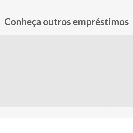
ar sair de casa, meu empréstimo caiu na data prometida sem nenhu
margo
Conheça outros empréstimos
to, pois com esse dinheiro vou fazer algumas aplicações que ser
do mercado, eu recomendo. Sou muito grata mesmo.
m veículo?