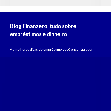
Blog Finanzero, tudo sobre
empréstimos e dinheiro
Seriedade
Empresa devidamente regulamentada pelo BACEN, compromisso com 
As melhores dicas de empréstimo você encontra aqui
Agilidade
Dinheiro na conta em até 48 horas após aprovação da solicitação.