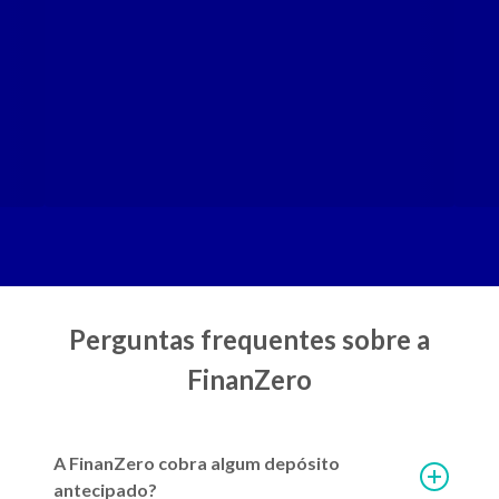
Diversificação
Mais de 70 parceiros com diversas opções de ofertas pré-aprovadas.
Perguntas frequentes sobre a
FinanZero
A FinanZero cobra algum depósito
2ª parcela do Auxílio Emergencial 2021: como vai funcionar
antecipado?