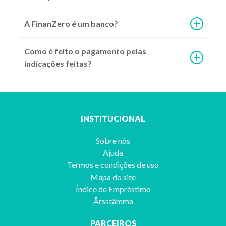
A FinanZero é um banco?
Como é feito o pagamento pelas
Continuar lendo >
indicações feitas?
INSTITUCIONAL
Sobre nós
Ajuda
Termos e condições de uso
Mapa do site
Índice de Empréstimo
5 dicas de como organizar sua vida financeira
Årsstämma
PARCEIROS
O endividamento gera diversos problemas, por isso, vamos mostrar alg