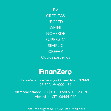
BV
CREDITAS
Continuar lendo >
JBCRED
OMNI
NOVERDE
SUPER SIM
SIMPLIC
CREFAZ
Outros parceiros
FinanZero Brasil Serviços Online Ltda.
CNPJ/MF
23.722.194/0001-34
13º salário: Como fica o pagamento com as reduções?
Alameda Mamoré, 687 | CJ 501 SALA 05-123 ANDAR 5
Alphaville
- CEP:
06454-040
Com ajustes do governo devido à crise este benefício está incerto. Es
Tem uma sugestão? Envie um e-mail para