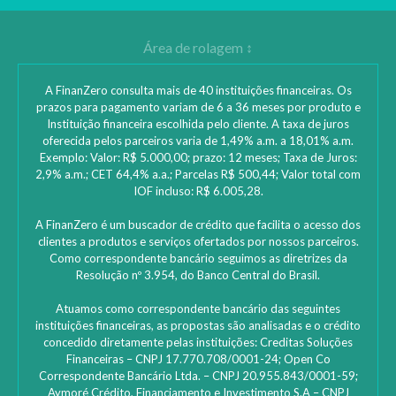
A FinanZero consulta mais de 40 instituições financeiras. Os
prazos para pagamento variam de 6 a 36 meses por produto e
Instituição financeira escolhida pelo cliente. A taxa de juros
oferecida pelos parceiros varia de 1,49% a.m. a 18,01% a.m.
Exemplo: Valor: R$ 5.000,00; prazo: 12 meses; Taxa de Juros:
2,9% a.m.; CET 64,4% a.a.; Parcelas R$ 500,44; Valor total com
IOF incluso: R$ 6.005,28.
A FinanZero é um buscador de crédito que facilita o acesso dos
4 planos de academia que cabem no seu bolso
clientes a produtos e serviços ofertados por nossos parceiros.
Como correspondente bancário seguimos as diretrizes da
Resolução nº 3.954, do Banco Central do Brasil.
Confira os melhores planos! Os serviços Low Cost facilitam a vida e
Atuamos como correspondente bancário das seguintes
instituições financeiras, as propostas são analisadas e o crédito
Continuar lendo >
concedido diretamente pelas instituições: ‎Creditas Soluções
Financeiras – CNPJ 17.770.708/0001-24; Open Co
Correspondente Bancário Ltda. – CNPJ 20.955.843/0001-59;
Aymoré Crédito, Financiamento e Investimento S.A – CNPJ