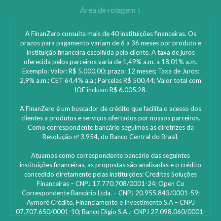
A FinanZero consulta mais de 40 instituições financeiras. Os
prazos para pagamento variam de 6 a 36 meses por produto e
Instituição financeira escolhida pelo cliente. A taxa de juros
oferecida pelos parceiros varia de 1,49% a.m. a 18,01% a.m.
Exemplo: Valor: R$ 5.000,00; prazo: 12 meses; Taxa de Juros:
2,9% a.m.; CET 64,4% a.a.; Parcelas R$ 500,44; Valor total com
IOF incluso: R$ 6.005,28.
A FinanZero é um buscador de crédito que facilita o acesso dos
clientes a produtos e serviços ofertados por nossos parceiros.
Como correspondente bancário seguimos as diretrizes da
Resolução nº 3.954, do Banco Central do Brasil.
Atuamos como correspondente bancário das seguintes
instituições financeiras, as propostas são analisadas e o crédito
concedido diretamente pelas instituições: ‎Creditas Soluções
Financeiras – CNPJ 17.770.708/0001-24; Open Co
Correspondente Bancário Ltda. – CNPJ 20.955.843/0001-59;
Aymoré Crédito, Financiamento e Investimento S.A – CNPJ
07.707.650/0001-10; Banco Digio S.A..- CNPJ 27.098.060/0001-
45 – SAC Digio: 0800 333 8735 | 0800 333 8736 – Deficientes