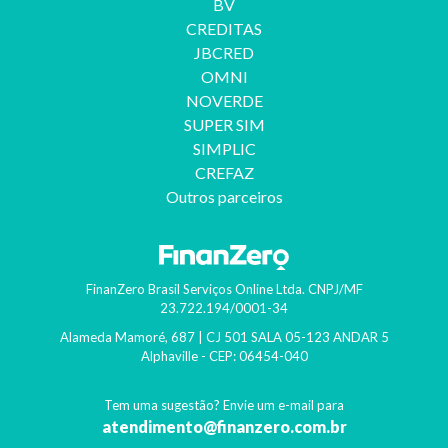
BV
CREDITAS
JBCRED
OMNI
NOVERDE
SUPER SIM
SIMPLIC
CREFAZ
Outros parceiros
FinanZero Brasil Serviços Online Ltda.
CNPJ/MF
23.722.194/0001-34
Alameda Mamoré, 687 | CJ 501 SALA 05-123 ANDAR 5
Alphaville
- CEP:
06454-040
Tem uma sugestão? Envie um e-mail para
atendimento@finanzero.com.br