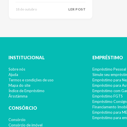
18 de outubro
LER POST
INSTITUCIONAL
EMPRÉSTIMO
Sobre nós
Empréstimo Pessoal 
Ajuda
Simule seu emprést
Termos e condições de uso
Empréstimo para Ne
Mapa do site
Empréstimo para A
Índice de Empréstimo
Empréstimo com Gar
Årsstämma
Empréstimo FGTS
Empréstimo Consign
Financiamento Imobil
CONSÓRCIO
Empréstimo para ME
Empréstimo para em
Consórcio
Consórcio de imóvel