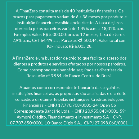
A FinanZero consulta mais de 40 instituições financeiras. Os
prazos para pagamento variam de 6 a 36 meses por produto e
Instituição financeira escolhida pelo cliente. A taxa de juros
oferecida pelos parceiros varia de 1,49% a.m. a 18,01% a.m.
Exemplo: Valor: R$ 5.000,00; prazo: 12 meses; Taxa de Juros:
2,9% a.m.; CET 64,4% a.a.; Parcelas R$ 500,44; Valor total com
IOF incluso: R$ 6.005,28.
A FinanZero é um buscador de crédito que facilita o acesso dos
clientes a produtos e serviços ofertados por nossos parceiros.
Como correspondente bancário seguimos as diretrizes da
Resolução nº 3.954, do Banco Central do Brasil.
Atuamos como correspondente bancário das seguintes
instituições financeiras, as propostas são analisadas e o crédito
concedido diretamente pelas instituições: ‎Creditas Soluções
Financeiras – CNPJ 17.770.708/0001-24; Open Co
Correspondente Bancário Ltda. – CNPJ 20.955.843/0001-59;
Aymoré Crédito, Financiamento e Investimento S.A – CNPJ
07.707.650/0001-10; Banco Digio S.A..- CNPJ 27.098.060/0001-
45 – SAC Digio: 0800 333 8735 | 0800 333 8736 – Deficientes
auditivos | funciona 24h e caso não fique satisfeito: Ouvidoria