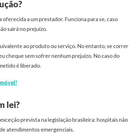
aução?
 oferecida a um prestador. Funciona para se, caso
ão sairá no prejuízo.
quivalente ao produto ou serviço. No entanto, se correr
seu cheque sem sofrer nenhum prejuízo. No caso do
etido é liberado.
imóvel!
 lei?
xceção prevista na legislação brasileira: hospitais não
 de atendimentos emergenciais.