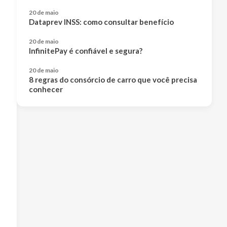
20 de maio
Dataprev INSS: como consultar benefício
20 de maio
InfinitePay é confiável e segura?
20 de maio
8 regras do consórcio de carro que você precisa
conhecer