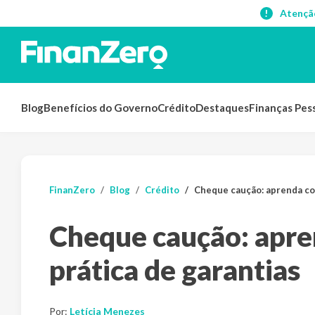
Atençã
Blog
Benefícios do Governo
Crédito
Destaques
Finanças Pes
FinanZero
Blog
Crédito
Cheque caução: aprenda com
Cheque caução: apre
prática de garantias
Por:
Letícia Menezes