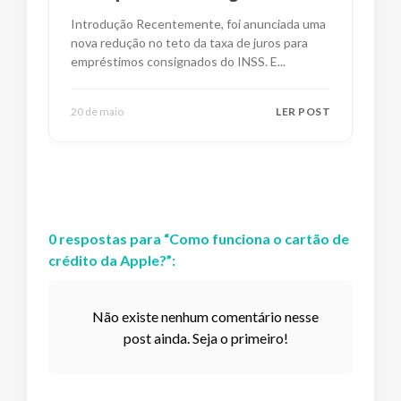
Impactos e Alternativas
Introdução Recentemente, foi anunciada uma
nova redução no teto da taxa de juros para
empréstimos consignados do INSS. E
...
20 de maio
LER POST
0
respostas
para “
Como funciona o cartão de
crédito da Apple?
”:
Não existe nenhum comentário nesse
post ainda. Seja o primeiro!