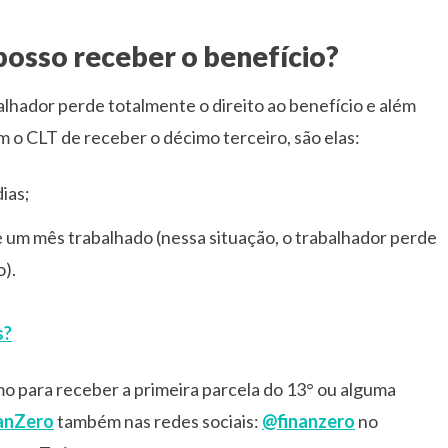
 posso receber o benefício?
alhador perde totalmente o direito ao benefício e além
 o CLT de receber o décimo terceiro, são elas:
ias;
de um mês trabalhado (nessa situação, o trabalhador perde
o).
s?
o para receber a primeira parcela do 13° ou alguma
anZero
também nas redes sociais:
@finanzero
no