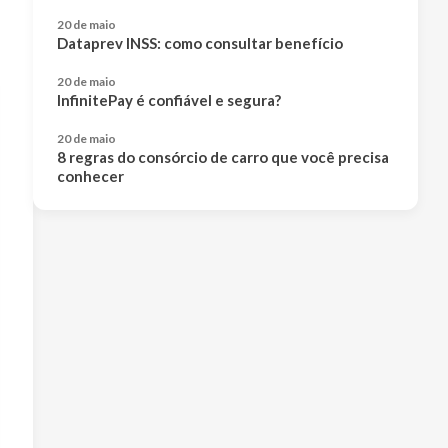
20 de maio
Dataprev INSS: como consultar benefício
20 de maio
InfinitePay é confiável e segura?
20 de maio
8 regras do consórcio de carro que você precisa
conhecer