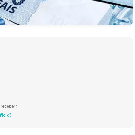
 receber?
fício?