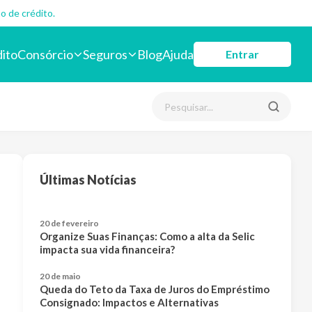
o de crédito.
dito
Consórcio
Seguros
Blog
Ajuda
Entrar
Últimas Notícias
20 de fevereiro
Organize Suas Finanças: Como a alta da Selic
impacta sua vida financeira?
20 de maio
Queda do Teto da Taxa de Juros do Empréstimo
Consignado: Impactos e Alternativas