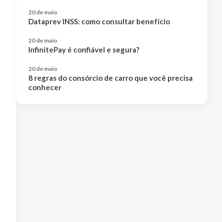
20 de maio
Dataprev INSS: como consultar benefício
20 de maio
InfinitePay é confiável e segura?
20 de maio
8 regras do consórcio de carro que você precisa
conhecer