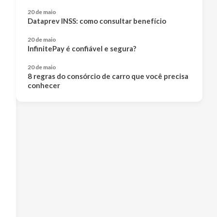
20 de maio
Dataprev INSS: como consultar benefício
20 de maio
InfinitePay é confiável e segura?
20 de maio
8 regras do consórcio de carro que você precisa
conhecer