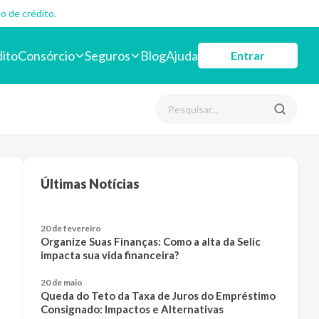
o de crédito.
dito
Consórcio
Seguros
Blog
Ajuda
Entrar
Últimas Notícias
20 de fevereiro
Organize Suas Finanças: Como a alta da Selic
impacta sua vida financeira?
20 de maio
Queda do Teto da Taxa de Juros do Empréstimo
Consignado: Impactos e Alternativas