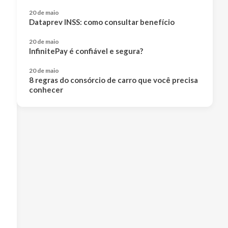
20 de maio
Dataprev INSS: como consultar benefício
20 de maio
InfinitePay é confiável e segura?
20 de maio
8 regras do consórcio de carro que você precisa
conhecer