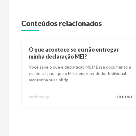
Conteúdos relacionados
O que acontece se eu não entregar
minha declaração MEI?
Você sabe o que é declaração MEI? Esse documento é
essencial para que o Microempreendedor Individual
mantenha suas obrig
...
05 de março
LER POST