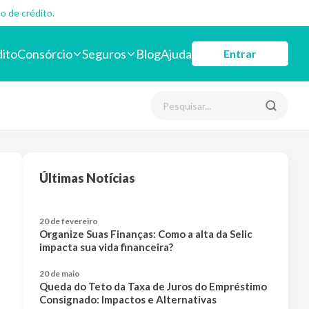
o de crédito.
dito
Consórcio
Seguros
Blog
Ajuda
Entrar
Últimas Notícias
20 de fevereiro
Organize Suas Finanças: Como a alta da Selic
impacta sua vida financeira?
20 de maio
Queda do Teto da Taxa de Juros do Empréstimo
Consignado: Impactos e Alternativas