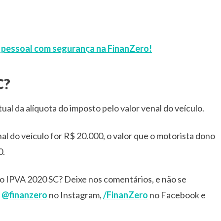
o pessoal com segurança na FinanZero!
C?
tual da alíquota do imposto pelo valor venal do veículo.
nal do veículo for R$ 20.000, o valor que o motorista dono
0.
o IPVA 2020 SC? Deixe nos comentários, e não se
:
@finanzero
no Instagram,
/FinanZero
no Facebook e