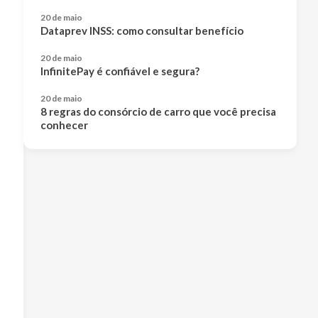
20 de maio
Dataprev INSS: como consultar benefício
20 de maio
InfinitePay é confiável e segura?
20 de maio
8 regras do consórcio de carro que você precisa
conhecer