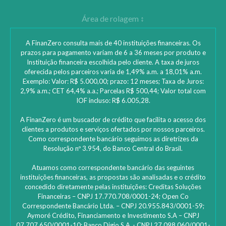
A FinanZero consulta mais de 40 instituições financeiras. Os
prazos para pagamento variam de 6 a 36 meses por produto e
Instituição financeira escolhida pelo cliente. A taxa de juros
oferecida pelos parceiros varia de 1,49% a.m. a 18,01% a.m.
Exemplo: Valor: R$ 5.000,00; prazo: 12 meses; Taxa de Juros:
2,9% a.m.; CET 64,4% a.a.; Parcelas R$ 500,44; Valor total com
IOF incluso: R$ 6.005,28.
A FinanZero é um buscador de crédito que facilita o acesso dos
clientes a produtos e serviços ofertados por nossos parceiros.
Como correspondente bancário seguimos as diretrizes da
Resolução nº 3.954, do Banco Central do Brasil.
Atuamos como correspondente bancário das seguintes
instituições financeiras, as propostas são analisadas e o crédito
concedido diretamente pelas instituições: ‎Creditas Soluções
Financeiras – CNPJ 17.770.708/0001-24; Open Co
Correspondente Bancário Ltda. – CNPJ 20.955.843/0001-59;
Aymoré Crédito, Financiamento e Investimento S.A – CNPJ
07.707.650/0001-10; Banco Digio S.A..- CNPJ 27.098.060/0001-