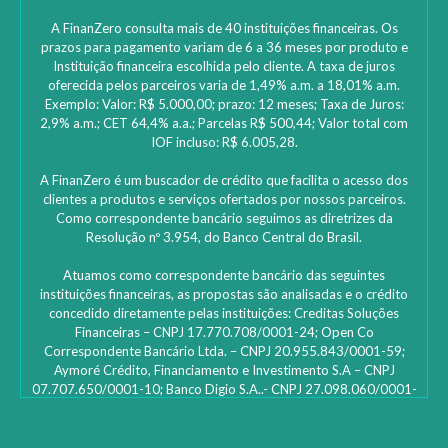
A FinanZero consulta mais de 40 instituições financeiras. Os
prazos para pagamento variam de 6 a 36 meses por produto e
Instituição financeira escolhida pelo cliente. A taxa de juros
oferecida pelos parceiros varia de 1,49% a.m. a 18,01% a.m.
Exemplo: Valor: R$ 5.000,00; prazo: 12 meses; Taxa de Juros:
2,9% a.m.; CET 64,4% a.a.; Parcelas R$ 500,44; Valor total com
IOF incluso: R$ 6.005,28.
A FinanZero é um buscador de crédito que facilita o acesso dos
clientes a produtos e serviços ofertados por nossos parceiros.
Como correspondente bancário seguimos as diretrizes da
Resolução nº 3.954, do Banco Central do Brasil.
Atuamos como correspondente bancário das seguintes
instituições financeiras, as propostas são analisadas e o crédito
concedido diretamente pelas instituições: ‎Creditas Soluções
Financeiras – CNPJ 17.770.708/0001-24; Open Co
Correspondente Bancário Ltda. – CNPJ 20.955.843/0001-59;
Aymoré Crédito, Financiamento e Investimento S.A – CNPJ
07.707.650/0001-10; Banco Digio S.A..- CNPJ 27.098.060/0001-
45 – SAC Digio: 0800 333 8735 | 0800 333 8736 – Deficientes
auditivos | funciona 24h e caso não fique satisfeito: Ouvidoria
Digio – 0800 333 1474 de segunda a sexta-feira, das 10h00 às