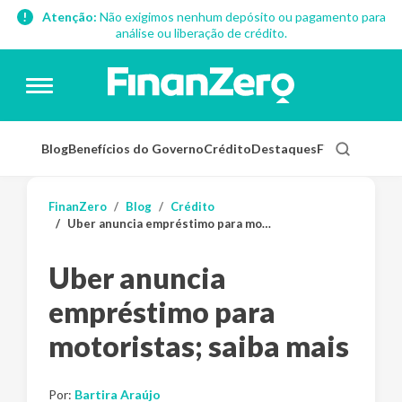
Atenção:
Não exigimos nenhum depósito ou pagamento para
análise ou liberação de crédito.
Blog
Benefícios do Governo
Crédito
Destaques
Finanças Pess
FinanZero
Blog
Crédito
Uber anuncia empréstimo para motoristas; saiba mais
Uber anuncia
empréstimo para
motoristas; saiba mais
Por:
Bartira Araújo