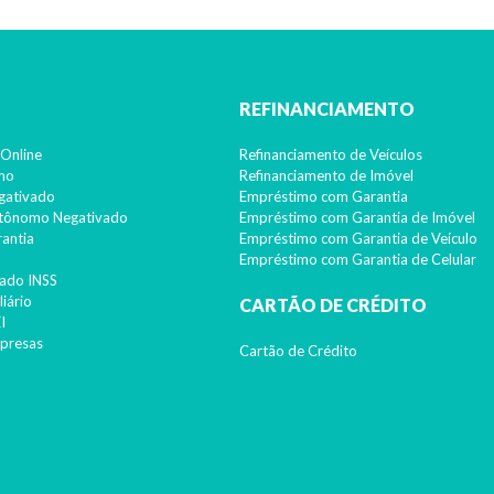
REFINANCIAMENTO
Online
Refinanciamento de Veículos
imo
Refinanciamento de Imóvel
gativado
Empréstimo com Garantia
utônomo Negativado
Empréstimo com Garantia de Imóvel
antia
Empréstimo com Garantia de Veículo
pecialistas ainda não entraram em acordo sobre o que fazer
Empréstimo com Garantia de Celular
ado INSS
iário
CARTÃO DE CRÉDITO
I
presas
Cartão de Crédito