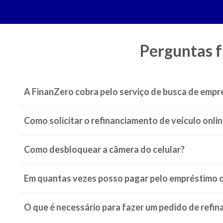
Perguntas f
A FinanZero cobra pelo serviço de busca de empr
"Não foi possível cadastrar o dispositivo" no aplicativo do
Como solicitar o refinanciamento de veículo onli
Como desbloquear a câmera do celular?
Continuar lendo >
Em quantas vezes posso pagar pelo empréstimo o
O que é necessário para fazer um pedido de refi