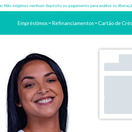
o:
Não exigimos nenhum depósito ou pagamento para análise ou liberaçã
Empréstimos
Refinanciamentos
Cartão de Cré