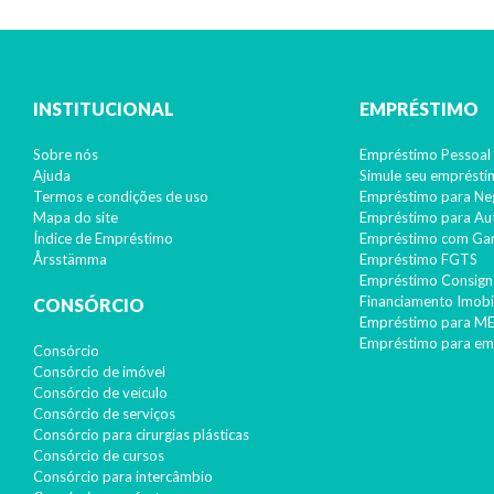
INSTITUCIONAL
EMPRÉSTIMO
Sobre nós
Empréstimo Pessoal 
Ajuda
Simule seu emprést
Termos e condições de uso
Empréstimo para Ne
13º salário: Como fica o pagamento com as reduções?
Mapa do site
Empréstimo para A
Índice de Empréstimo
Empréstimo com Gar
Com ajustes do governo devido à crise este benefício está incerto. Es
Årsstämma
Empréstimo FGTS
Empréstimo Consign
Financiamento Imobil
CONSÓRCIO
Empréstimo para ME
Continuar lendo >
Empréstimo para em
Consórcio
Consórcio de imóvel
Consórcio de veículo
Consórcio de serviços
Consórcio para cirurgias plásticas
Consórcio de cursos
Consórcio para intercâmbio