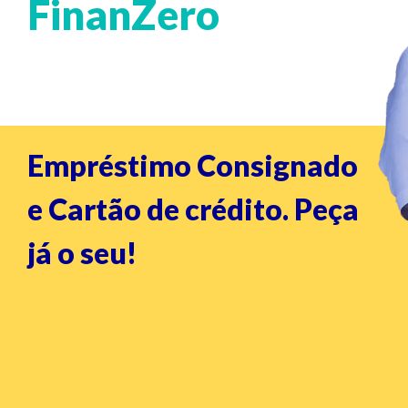
FinanZero
Empréstimo Consignado
e Cartão de crédito. Peça
já o seu!