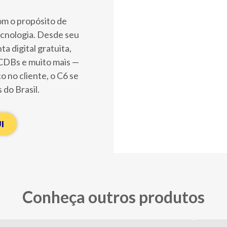
om o propósito de
tecnologia. Desde seu
 digital gratuita,
 CDBs e muito mais —
 no cliente, o C6 se
 do Brasil.
I
Conheça outros produtos