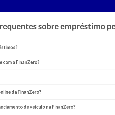
requentes sobre empréstimo pe
éstimos?
 FGTS: o que fazer?
ne com a FinanZero?
nline da FinanZero?
nanciamento de veículo na FinanZero?