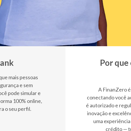
Bank
Por que 
 que mais pessoas
egurança e sem
A FinanZero é 
ocê pode simular e
conectando você aos
forma 100% online,
é autorizado e regu
 o seu perfil.
inovação e excelên
uma experiência 
crédito — t