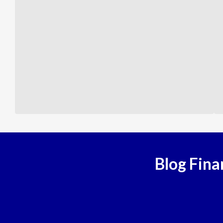
Empréstimo com Garantia Online
Empréstimo com Garantia: use seu imóvel ou veículo!
Saiba mais
Blog Fina
Empréstimo Pessoal Online
Saiba mais
Empréstimo com garantia de veículo
Empréstimo com Garantia de Veículo - Mais Crédito, Menos 