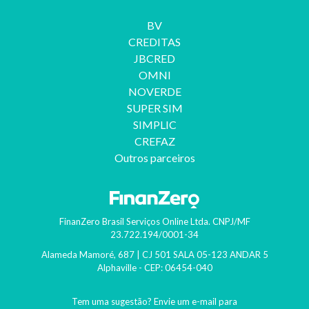
BV
CREDITAS
JBCRED
OMNI
NOVERDE
SUPER SIM
6 dicas de presentes para o Dia dos Namorados para quem
SIMPLIC
CREFAZ
Dia dos Namorados: veja dicas de presentes diferentes para a data mai
Outros parceiros
Continuar lendo >
FinanZero Brasil Serviços Online Ltda.
CNPJ/MF
23.722.194/0001-34
Alameda Mamoré, 687 | CJ 501 SALA 05-123 ANDAR 5
Alphaville
- CEP:
06454-040
Tem uma sugestão? Envie um e-mail para