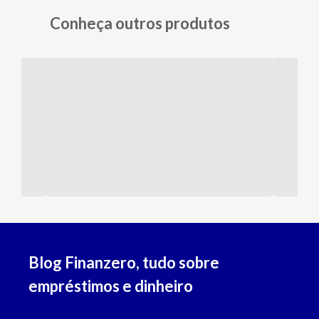
Conheça outros produtos
Empréstimo com Garantia Online
Empréstimo com Garantia: use seu imóvel ou veículo!
Saiba mais
Blog Finanzero, tudo sobre
Empréstimo Pessoal Online
empréstimos e dinheiro
Saiba mais