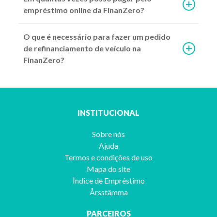
empréstimo online da FinanZero?
O que é necessário para fazer um pedido
de refinanciamento de veículo na
FinanZero?
13º salário: Como fica o pagamento com as reduções?
INSTITUCIONAL
Com ajustes do governo devido à crise este benefício está incerto. Es
Sobre nós
Ajuda
Termos e condições de uso
Continuar lendo >
Mapa do site
Índice de Empréstimo
Årsstämma
PARCEIROS