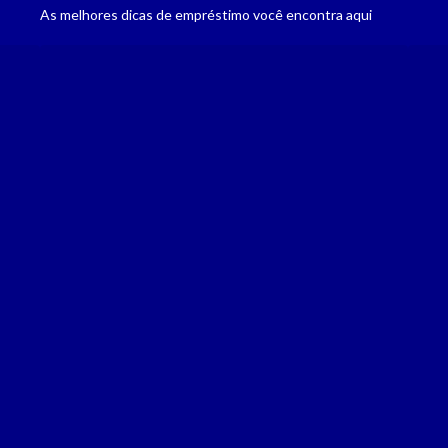
Empréstimo com garantia de veículo
As melhores dicas de empréstimo você encontra aqui
Empréstimo com Garantia de Veículo - Mais Crédito, Menos 
Saiba mais