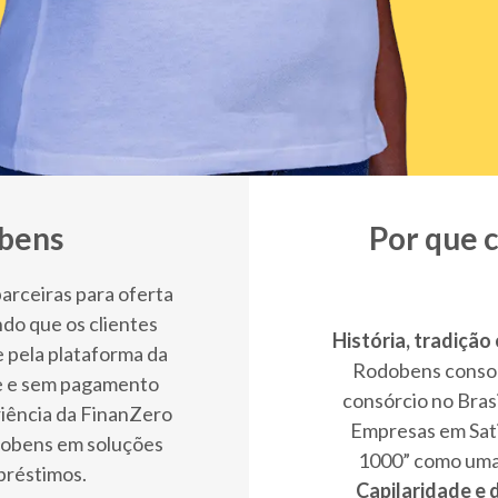
obens
Por que 
arceiras para oferta
do que os clientes
História, tradição
e pela plataforma da
Rodobens consoli
te e sem pagamento
consórcio no Bras
riência da FinanZero
Empresas em Sati
dobens em soluções
1000” como uma 
mpréstimos.
Capilaridade e 