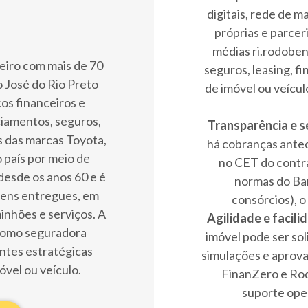
digitais, rede de 
próprias e parcer
médias ri.rodoben
eiro com mais de 70
seguros, leasing, 
 José do Rio Preto
de imóvel ou veícul
os financeiros e
iamentos, seguros,
Transparência e 
as das marcas Toyota,
há cobranças ante
país por meio de
no CET do contr
 desde os anos 60 e é
normas do Ban
bens entregues, em
consórcios), 
nhões e serviços. A
Agilidade e facil
como seguradora
imóvel pode ser sol
ntes estratégicas
simulações e aprovaç
vel ou veículo.
FinanZero e Rod
suporte oper