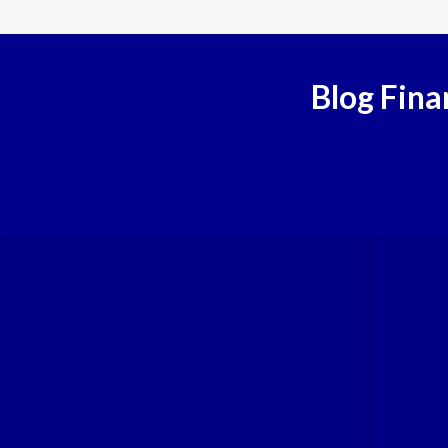
Empréstimo com Garantia Online
Empréstimo com Garantia: use seu imóvel ou veículo!
Saiba mais
Blog Fina
Empréstimo Pessoal Online
Saiba mais
Empréstimo com garantia de veículo
Empréstimo com Garantia de Veículo - Mais Crédito, Menos 
Saiba mais