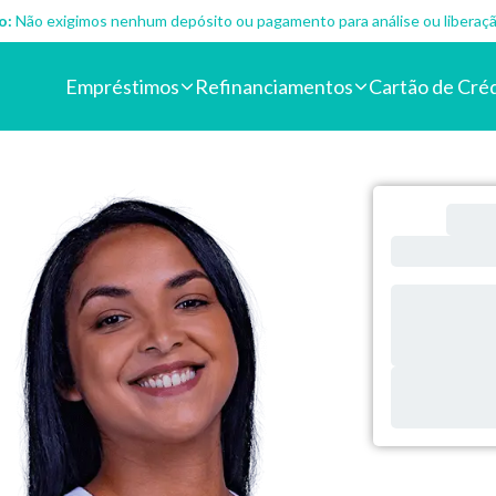
o:
Não exigimos nenhum depósito ou pagamento para análise ou liberaçã
Empréstimos
Refinanciamentos
Cartão de Cré