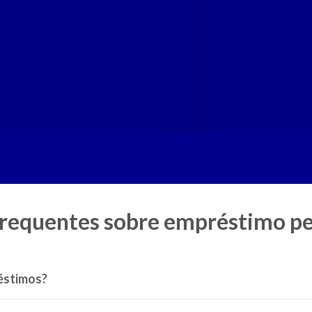
requentes sobre empréstimo pe
éstimos?
 FGTS: o que fazer?