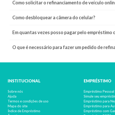
Como solicitar o refinanciamento de veículo onli
Como desbloquear a câmera do celular?
Continuar lendo >
Em quantas vezes posso pagar pelo empréstimo o
O que é necessário para fazer um pedido de refi
INSTITUCIONAL
EMPRÉSTIMO
Sobre nós
Empréstimo Pessoal 
Ajuda
Simule seu emprést
Termos e condições de uso
Empréstimo para Ne
13º salário: Como fica o pagamento com as reduções?
Mapa do site
Empréstimo para A
Índice de Empréstimo
Empréstimo com Gar