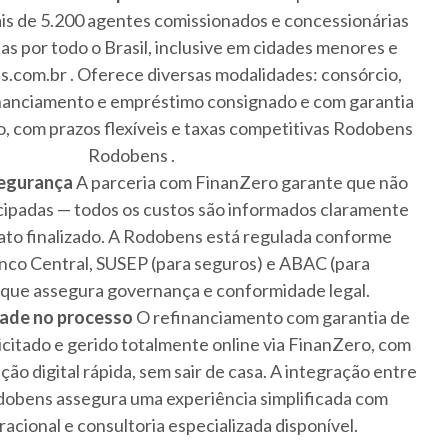
mais de 5.200 agentes comissionados e concessionárias
ias por todo o Brasil, inclusive em cidades menores e
s.com.br . Oferece diversas modalidades: consórcio,
financiamento e empréstimo consignado e com garantia
o, com prazos flexíveis e taxas competitivas Rodobens
Rodobens .
segurança
A parceria com FinanZero garante que não
cipadas — todos os custos são informados claramente
ato finalizado. A Rodobens está regulada conforme
co Central, SUSEP (para seguros) e ABAC (para
o que assegura governança e conformidade legal.
idade no processo
O refinanciamento com garantia de
icitado e gerido totalmente online via FinanZero, com
ão digital rápida, sem sair de casa. A integração entre
obens assegura uma experiência simplificada com
acional e consultoria especializada disponível.