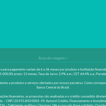
os para pagamento variam de 6 a 36 meses por produto e Instituição financeira
5.000,00; prazo: 12 meses; Taxa de Juros: 2,9% a.m.; CET 64,4% a.a.; Parcela
clientes a produtos e serviços ofertados por nossos parceiros. Como correspo
Banco Central do Brasil.
ões financeiras, as propostas são analisadas e o crédito concedido diretame
. – CNPJ 20.955.843/0001-59; Aymoré Crédito, Financiamento e Investimen
 Deficientes auditivos | funciona 24h e caso não fique satisfeito: Ouvido