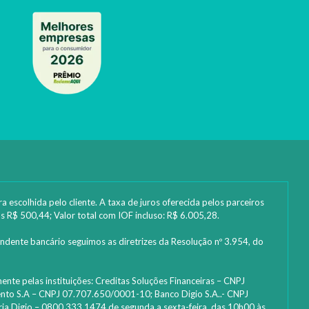
 escolhida pelo cliente. A taxa de juros oferecida pelos parceiros
s R$ 500,44; Valor total com IOF incluso: R$ 6.005,28.
ndente bancário seguimos as diretrizes da Resolução nº 3.954, do
nte pelas instituições: ‎Creditas Soluções Financeiras – CNPJ
to S.A – CNPJ 07.707.650/0001-10; Banco Digio S.A..- CNPJ
ria Digio – 0800 333 1474 de segunda a sexta-feira, das 10h00 às