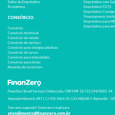
Índice de Empréstimo
Empréstimo com Gar
Årsstämma
Empréstimo FGTS
Empréstimo Consign
Financiamento Imobil
CONSÓRCIO
Empréstimo para ME
Empréstimo para em
Consórcio
Consórcio de imóvel
Consórcio de veículo
Consórcio de serviços
Consórcio para cirurgias plásticas
Consórcio de cursos
Consórcio para intercâmbio
Consórcio para festas
Revenda de consórcios
FinanZero Brasil Serviços Online Ltda.
CNPJ/MF
23.722.194/0001-34
Alameda Mamoré, 687 | CJ 501 SALA 05-123 ANDAR 5 Alphaville
- CE
Tem uma sugestão? Envie um e-mail para
atendimento@finanzero.com.br