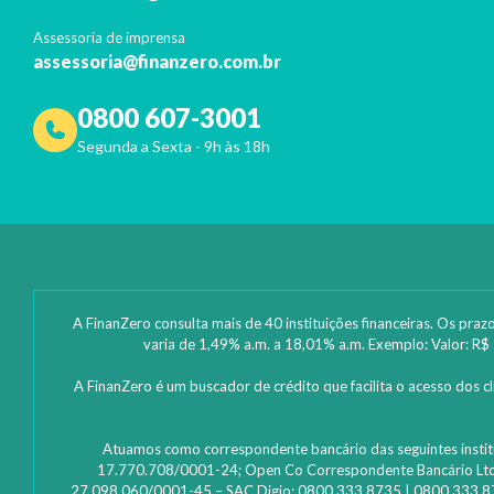
Assessoria de imprensa
assessoria@finanzero.com.br
0800 607-3001
Segunda a Sexta - 9h às 18h
A FinanZero consulta mais de 40 instituições financeiras. Os praz
varia de 1,49% a.m. a 18,01% a.m. Exemplo: Valor: R$ 
A FinanZero é um buscador de crédito que facilita o acesso dos 
Atuamos como correspondente bancário das seguintes instituiç
17.770.708/0001-24; Open Co Correspondente Bancário Ltda
27.098.060/0001-45 – SAC Digio: 0800 333 8735 | 0800 333 8736 –