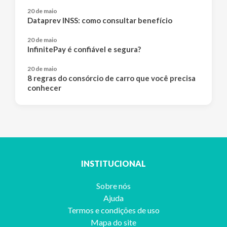
20 de maio
Dataprev INSS: como consultar benefício
20 de maio
InfinitePay é confiável e segura?
20 de maio
8 regras do consórcio de carro que você precisa
conhecer
INSTITUCIONAL
Sobre nós
Ajuda
Termos e condições de uso
Mapa do site