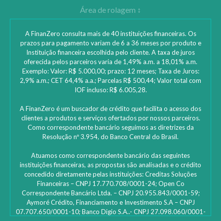
A FinanZero consulta mais de 40 instituições financeiras. Os
prazos para pagamento variam de 6 a 36 meses por produto e
Instituição financeira escolhida pelo cliente. A taxa de juros
oferecida pelos parceiros varia de 1,49% a.m. a 18,01% a.m.
Exemplo: Valor: R$ 5.000,00; prazo: 12 meses; Taxa de Juros:
2,9% a.m.; CET 64,4% a.a.; Parcelas R$ 500,44; Valor total com
IOF incluso: R$ 6.005,28.
A FinanZero é um buscador de crédito que facilita o acesso dos
clientes a produtos e serviços ofertados por nossos parceiros.
Como correspondente bancário seguimos as diretrizes da
Resolução nº 3.954, do Banco Central do Brasil.
Atuamos como correspondente bancário das seguintes
instituições financeiras, as propostas são analisadas e o crédito
concedido diretamente pelas instituições: ‎Creditas Soluções
Financeiras – CNPJ 17.770.708/0001-24; Open Co
Correspondente Bancário Ltda. – CNPJ 20.955.843/0001-59;
Aymoré Crédito, Financiamento e Investimento S.A – CNPJ
07.707.650/0001-10; Banco Digio S.A..- CNPJ 27.098.060/0001-
45 – SAC Digio: 0800 333 8735 | 0800 333 8736 – Deficientes