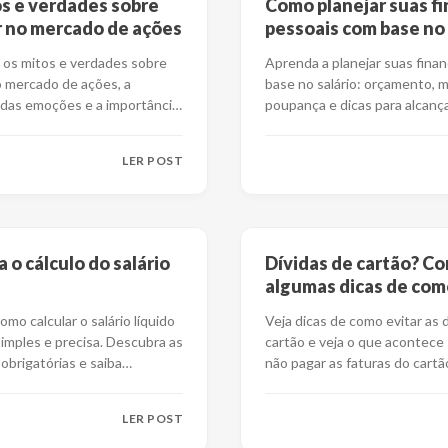
s e verdades sobre
Como planejar suas f
r no mercado de ações
pessoais com base no
salário?
os mitos e verdades sobre
Aprenda a planejar suas fina
o mercado de ações, a
base no salário: orçamento, 
 das emoções e a importância
poupança e dicas para alcanç
égia
...
estabilidade fin
...
LER POST
 o cálculo do salário
Dívidas de cartão? Co
algumas dicas de com
cair nessa cilada
mo calcular o salário líquido
Veja dicas de como evitar as 
imples e precisa. Descubra as
cartão e veja o que acontece
obrigatórias e saiba
não pagar as faturas do cartã
te
...
la c
...
LER POST