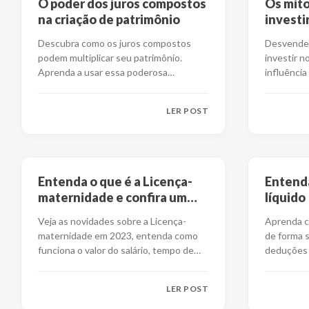
O poder dos juros compostos
Os mito
na criação de patrimônio
investi
Descubra como os juros compostos
Desvende 
podem multiplicar seu patrimônio.
investir n
Aprenda a usar essa poderosa
influência
ferramenta financeira n
...
da estrat
LER POST
Entenda o que é a Licença-
Entenda
maternidade e confira um
líquido
guia completo sobre o tema
Veja as novidades sobre a Licença-
Aprenda co
maternidade em 2023, entenda como
de forma s
funciona o valor do salário, tempo de
deduções 
duração e dire
...
exatamen
LER POST