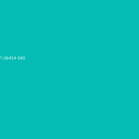
P:
06454-040