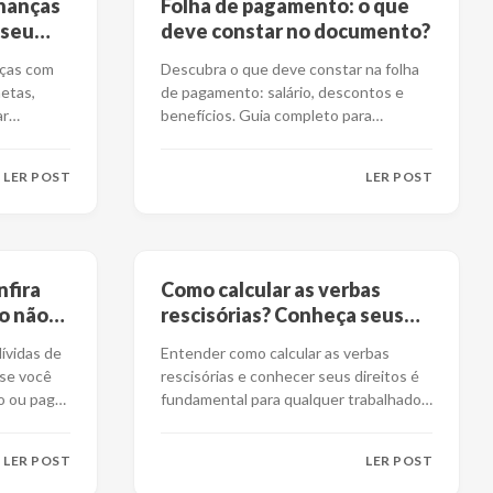
inanças
Folha de pagamento: o que
 seu
deve constar no documento?
nças com
Descubra o que deve constar na folha
metas,
de pagamento: salário, descontos e
ar
benefícios. Guia completo para
empregadores e fu
...
LER POST
LER POST
nfira
Como calcular as verbas
o não
rescisórias? Conheça seus
direitos
dívidas de
Entender como calcular as verbas
 se você
rescisórias e conhecer seus direitos é
o ou pagá-
fundamental para qualquer trabalhador
que esteja
...
LER POST
LER POST