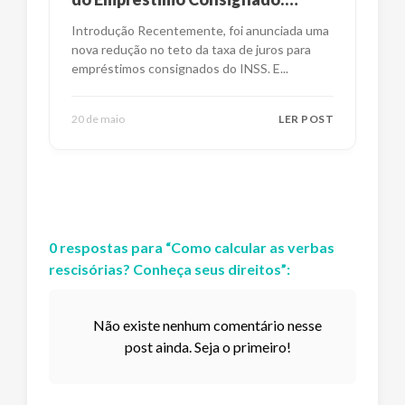
Impactos e Alternativas
Introdução Recentemente, foi anunciada uma
nova redução no teto da taxa de juros para
empréstimos consignados do INSS. E
...
20 de maio
LER POST
0
respostas
para “
Como calcular as verbas
rescisórias? Conheça seus direitos
”:
Não existe nenhum comentário nesse
post ainda. Seja o primeiro!