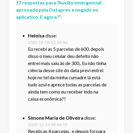
17
respostas
para “
Auxílio emergencial:
aprovado pela Dataprev e negado no
aplicativo. E agora?
”:
Heloísa
disse:
2021-02-04 13:14:46
Eu recebi as 5 parcelas de 600, depois
disso o meu celular deu defeito não
entrei mais saiu às de 300,. Eu não tinha
ciência desse site do data previ entrei
hoje no tel da minha cumadre lá está
tudo azul e aprece todas as parcelas de
ainda tem como eu receber indo na
caixa econômica??
Simone Maria de Oliveira
disse:
2020-12-23 04:46:59
Recebi as 4 parcelas , e depois foi para