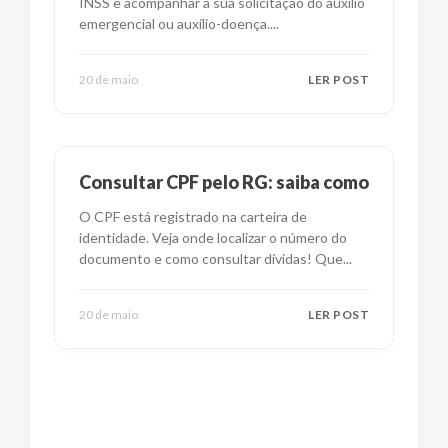
INSS e acompanhar a sua solicitação do auxílio
emergencial ou auxílio-doença.
...
20 de maio
LER POST
Consultar CPF pelo RG: saiba como
O CPF está registrado na carteira de
identidade. Veja onde localizar o número do
documento e como consultar dívidas! Que
...
20 de maio
LER POST