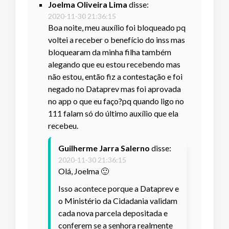
Joelma Oliveira Lima
disse:
2020-11-30 21:36:15
Boa noite, meu auxílio foi bloqueado pq
voltei a receber o benefício do inss mas
bloquearam da minha filha também
alegando que eu estou recebendo mas
não estou, então fiz a contestação e foi
negado no Dataprev mas foi aprovada
no app o que eu faço?pq quando ligo no
111 falam só do último auxílio que ela
recebeu.
Guilherme Jarra Salerno
disse:
2020-11-30 21:36:15
Olá, Joelma 🙂
Isso acontece porque a Dataprev e
o Ministério da Cidadania validam
cada nova parcela depositada e
conferem se a senhora realmente