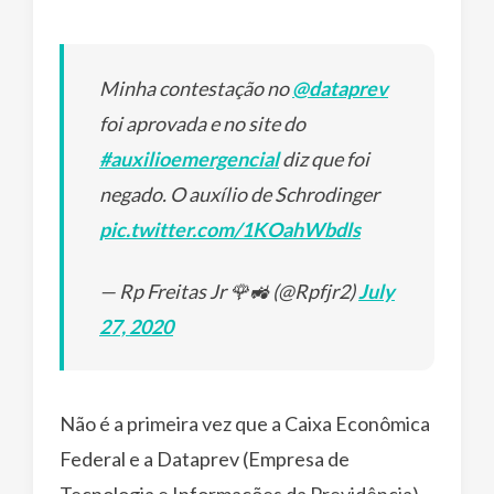
Minha contestação no
@dataprev
foi aprovada e no site do
#auxilioemergencial
diz que foi
negado. O auxílio de Schrodinger
pic.twitter.com/1KOahWbdls
— Rp Freitas Jr 🌹🚜 (@Rpfjr2)
July
27, 2020
Não é a primeira vez que a Caixa Econômica
Federal e a Dataprev (Empresa de
Tecnologia e Informações da Previdência)