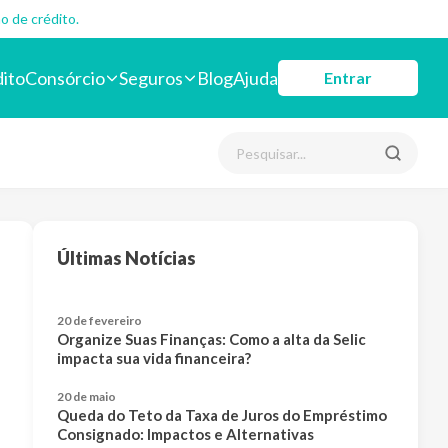
o de crédito.
dito
Consórcio
Seguros
Blog
Ajuda
Entrar
Últimas Notícias
20 de fevereiro
Organize Suas Finanças: Como a alta da Selic
impacta sua vida financeira?
20 de maio
Queda do Teto da Taxa de Juros do Empréstimo
Consignado: Impactos e Alternativas