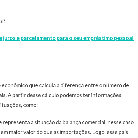
os?
e juros e parcelamento para o seu empréstimo pessoal
o econômico que calcula a diferença entre o número de
s. A partir desse cálculo podemos ter informações
situações, como:
representa a situação da balança comercial, nesse caso
 em maior valor do que as importações. Logo, esse país