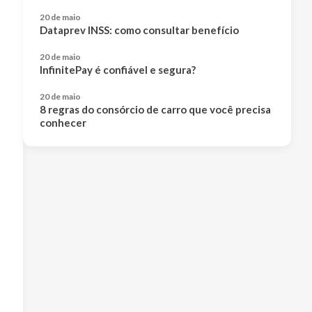
20 de maio
Dataprev INSS: como consultar benefício
20 de maio
InfinitePay é confiável e segura?
20 de maio
8 regras do consórcio de carro que você precisa
conhecer