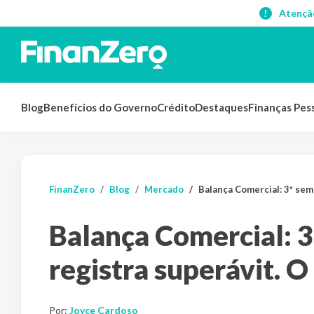
Atençã
Blog
Benefícios do Governo
Crédito
Destaques
Finanças Pes
FinanZero
Blog
Mercado
Balança Comercial: 3ª semana de 
Balança Comercial: 
registra superávit. O 
Por:
Joyce Cardoso