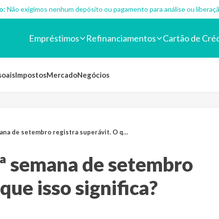
o:
Não exigimos nenhum depósito ou pagamento para análise ou liberaçã
Empréstimos
Refinanciamentos
Cartão de Cré
soais
Impostos
Mercado
Negócios
setembro registra superávit. O que isso significa?
3ª semana de setembro
que isso significa?