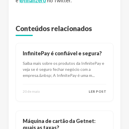
e
@finanzero
no Twitter.
Conteúdos relacionados
InfinitePay é confiável e segura?
Saiba mais sobre os produtos da InfinitePay e
veja se é seguro fechar negócio com a
empresa.&nbsp; A InfinitePay é uma m
...
20 de maio
LER POST
Máquina de cartão da Getnet:
quais as taxas?