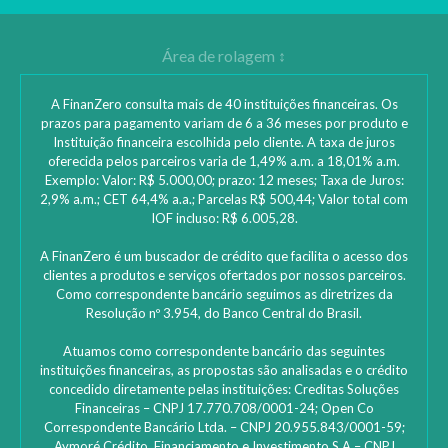
A FinanZero consulta mais de 40 instituições financeiras. Os
prazos para pagamento variam de 6 a 36 meses por produto e
Instituição financeira escolhida pelo cliente. A taxa de juros
oferecida pelos parceiros varia de 1,49% a.m. a 18,01% a.m.
Exemplo: Valor: R$ 5.000,00; prazo: 12 meses; Taxa de Juros:
2,9% a.m.; CET 64,4% a.a.; Parcelas R$ 500,44; Valor total com
IOF incluso: R$ 6.005,28.
A FinanZero é um buscador de crédito que facilita o acesso dos
clientes a produtos e serviços ofertados por nossos parceiros.
Como correspondente bancário seguimos as diretrizes da
Resolução nº 3.954, do Banco Central do Brasil.
Atuamos como correspondente bancário das seguintes
instituições financeiras, as propostas são analisadas e o crédito
concedido diretamente pelas instituições: ‎Creditas Soluções
Financeiras – CNPJ 17.770.708/0001-24; Open Co
Correspondente Bancário Ltda. – CNPJ 20.955.843/0001-59;
Aymoré Crédito, Financiamento e Investimento S.A – CNPJ