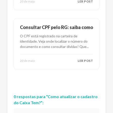
20 de maio
LER POST
Consultar CPF pelo RG: saiba como
O CPF está registrado na carteira de
identidade. Veja onde localizar o número do
documento e como consultar dívidas! Que
...
20 de maio
LER POST
0
respostas
para “
Como atualizar o cadastro
do Caixa Tem?
”: