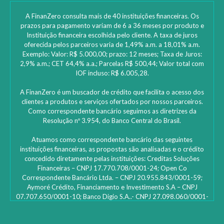
A FinanZero consulta mais de 40 instituições financeiras. Os
prazos para pagamento variam de 6 a 36 meses por produto e
Instituição financeira escolhida pelo cliente. A taxa de juros
oferecida pelos parceiros varia de 1,49% a.m. a 18,01% a.m.
Exemplo: Valor: R$ 5.000,00; prazo: 12 meses; Taxa de Juros:
2,9% a.m.; CET 64,4% a.a.; Parcelas R$ 500,44; Valor total com
IOF incluso: R$ 6.005,28.
A FinanZero é um buscador de crédito que facilita o acesso dos
clientes a produtos e serviços ofertados por nossos parceiros.
Como correspondente bancário seguimos as diretrizes da
Resolução nº 3.954, do Banco Central do Brasil.
Atuamos como correspondente bancário das seguintes
instituições financeiras, as propostas são analisadas e o crédito
concedido diretamente pelas instituições: ‎Creditas Soluções
Financeiras – CNPJ 17.770.708/0001-24; Open Co
Correspondente Bancário Ltda. – CNPJ 20.955.843/0001-59;
Aymoré Crédito, Financiamento e Investimento S.A – CNPJ
07.707.650/0001-10; Banco Digio S.A..- CNPJ 27.098.060/0001-
45 – SAC Digio: 0800 333 8735 | 0800 333 8736 – Deficientes
auditivos | funciona 24h e caso não fique satisfeito: Ouvidoria