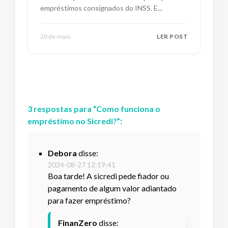
empréstimos consignados do INSS. E
...
20 de maio
LER POST
3
respostas
para “
Como funciona o
empréstimo no Sicredi?
”:
Debora
disse:
2024-08-27 12:19:41
Boa tarde! A sicredi pede fiador ou
pagamento de algum valor adiantado
para fazer empréstimo?
FinanZero
disse: