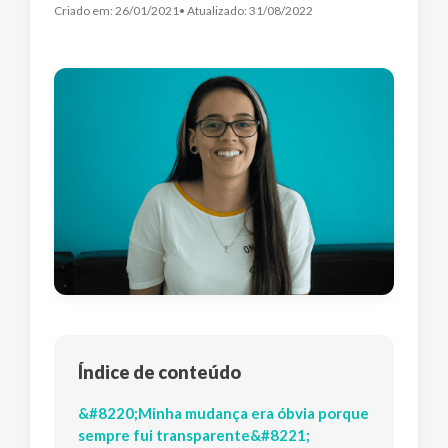
Criado em:
26/01/2021
• Atualizado:
31/08/2022
Índice de conteúdo
&#8220;Minha mudança era óbvia porque
sempre fui transparente&#8221;