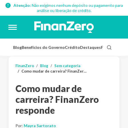
Atenção:
Não exigimos nenhum depósito ou pagamento para
análise ou liberação de crédito.
Blog
Benefícios do Governo
Crédito
Destaques
Finanças Pess
FinanZero
Blog
Sem categoria
Como mudar de carreira? FinanZero responde
Como mudar de
carreira? FinanZero
responde
Por:
Mayra Sartorato