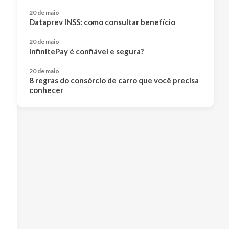
20 de maio
Dataprev INSS: como consultar benefício
20 de maio
InfinitePay é confiável e segura?
20 de maio
8 regras do consórcio de carro que você precisa
conhecer