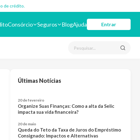
o de crédito.
dito
Consórcio
Seguros
Blog
Ajuda
Entrar
Últimas Notícias
20 de fevereiro
Organize Suas Finanças: Como a alta da Selic
impacta sua vida financeira?
20 de maio
Queda do Teto da Taxa de Juros do Empréstimo
Consignado: Impactos e Alternativas