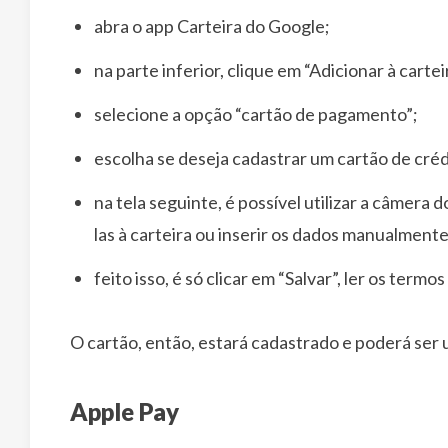
abra o app Carteira do Google;
na parte inferior, clique em “Adicionar à carte
selecione a opção “cartão de pagamento”;
escolha se deseja cadastrar um cartão de créd
na tela seguinte, é possível utilizar a câmera 
las à carteira ou inserir os dados manualmente
feito isso, é só clicar em “Salvar”, ler os term
O cartão, então, estará cadastrado e poderá ser
Apple Pay