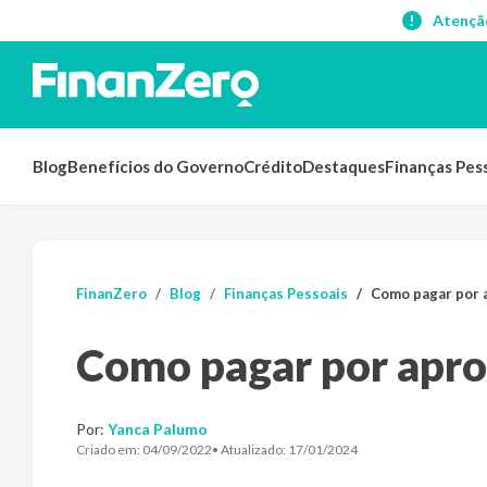
Atençã
Blog
Benefícios do Governo
Crédito
Destaques
Finanças Pes
FinanZero
Blog
Finanças Pessoais
Como pagar por 
Como pagar por apro
Por:
Yanca Palumo
Criado em:
04/09/2022
• Atualizado:
17/01/2024