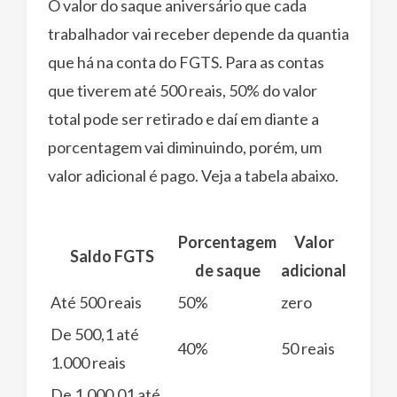
O valor do saque aniversário que cada
trabalhador vai receber depende da quantia
que há na conta do FGTS. Para as contas
que tiverem até 500 reais, 50% do valor
total pode ser retirado e daí em diante a
porcentagem vai diminuindo, porém, um
valor adicional é pago. Veja a tabela abaixo.
Porcentagem
Valor
Saldo FGTS
de saque
adicional
Até 500 reais
50%
zero
De 500,1 até
40%
50 reais
1.000 reais
De 1.000,01 até