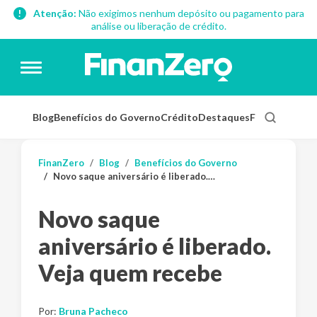
Atenção:
Não exigimos nenhum depósito ou pagamento para
análise ou liberação de crédito.
Blog
Benefícios do Governo
Crédito
Destaques
Finanças Pess
FinanZero
Blog
Benefícios do Governo
Novo saque aniversário é liberado. Veja quem recebe
Novo saque
aniversário é liberado.
Veja quem recebe
Por:
Bruna Pacheco