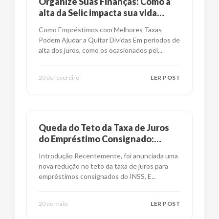
Organize Suas Finanças: Como a
alta da Selic impacta sua vida
financeira?
Como Empréstimos com Melhores Taxas
Podem Ajudar a Quitar Dívidas Em períodos de
alta dos juros, como os ocasionados pel
...
20 de fevereiro
LER POST
Queda do Teto da Taxa de Juros
do Empréstimo Consignado:
Impactos e Alternativas
Introdução Recentemente, foi anunciada uma
nova redução no teto da taxa de juros para
empréstimos consignados do INSS. E
...
20 de maio
LER POST