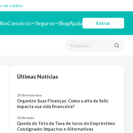
o de crédito.
dito
Consórcio
Seguros
Blog
Ajuda
Entrar
Últimas Notícias
20 de fevereiro
Organize Suas Finanças: Como a alta da Selic
impacta sua vida financeira?
20 de maio
Queda do Teto da Taxa de Juros do Empréstimo
Consignado: Impactos e Alternativas