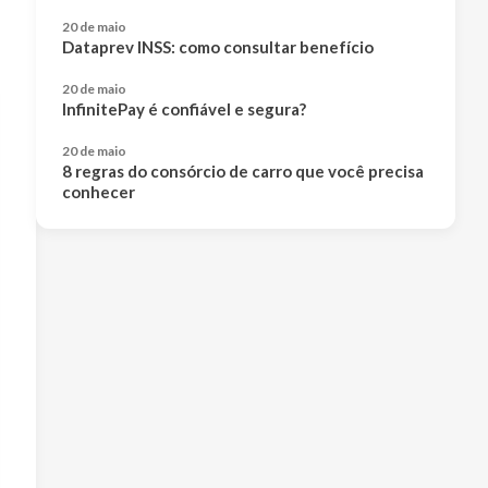
20 de maio
Dataprev INSS: como consultar benefício
20 de maio
InfinitePay é confiável e segura?
20 de maio
8 regras do consórcio de carro que você precisa
conhecer