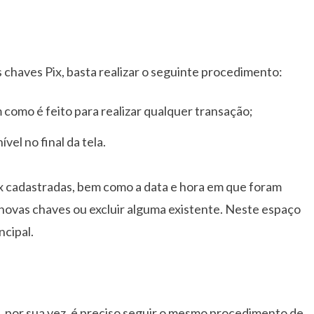
s chaves Pix, basta realizar o seguinte procedimento:
sim como é feito para realizar qualquer transação;
vel no final da tela.
Pix cadastradas, bem como a data e hora em que foram
 novas chaves ou excluir alguma existente. Neste espaço
ncipal.
, por sua vez, é preciso seguir o mesmo procedimento de