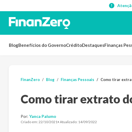
Atençã
Blog
Benefícios do Governo
Crédito
Destaques
Finanças Pes
FinanZero
Blog
Finanças Pessoais
Como tirar extra
Como tirar extrato d
Por:
Yanca Palumo
Criado em:
22/10/2021
• Atualizado:
14/09/2022