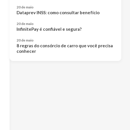
20 de maio
Dataprev INSS: como consultar benefício
20 de maio
InfinitePay é confiável e segura?
20 de maio
8 regras do consórcio de carro que você precisa
conhecer