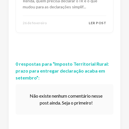
Renda, quem precisa declarar o IR e o que
mudou para as declarações simplif
...
26 de fevereiro
LER POST
0
respostas
para “
Imposto Territorial Rural:
prazo para entregar declaração acaba em
setembro
”:
Não existe nenhum comentário nesse
post ainda. Seja o primeiro!