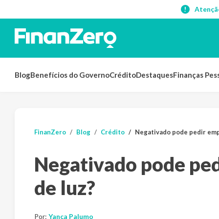
Atençã
Blog
Benefícios do Governo
Crédito
Destaques
Finanças Pes
FinanZero
Blog
Crédito
Negativado pode pedir emp
Negativado pode ped
de luz?
Por:
Yanca Palumo