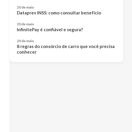
20 de maio
Dataprev INSS: como consultar benefício
20 de maio
InfinitePay é confiável e segura?
20 de maio
8 regras do consórcio de carro que você precisa
conhecer