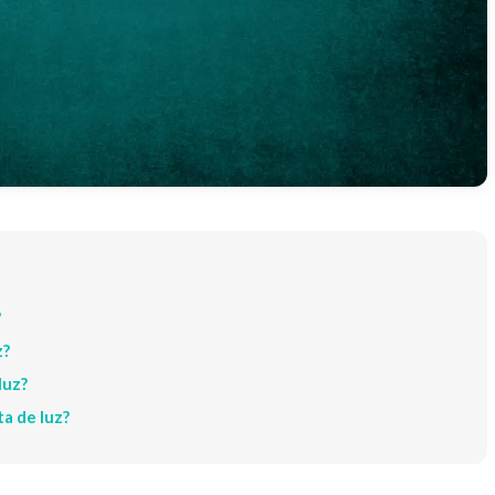
?
z?
luz?
a de luz?