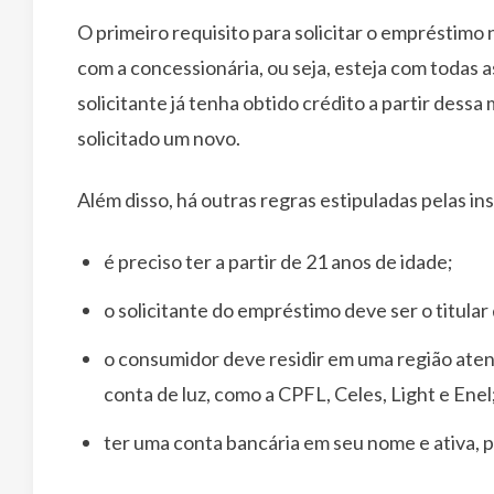
O primeiro requisito para solicitar o empréstimo
com a concessionária, ou seja, esteja com todas 
solicitante já tenha obtido crédito a partir dess
solicitado um novo.
Além disso, há outras regras estipuladas pelas ins
é preciso ter a partir de 21 anos de idade;
o solicitante do empréstimo deve ser o titular
o consumidor deve residir em uma região ate
conta de luz, como a CPFL, Celes, Light e Enel
ter uma conta bancária em seu nome e ativa, 