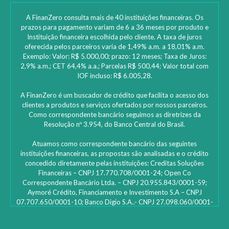
A FinanZero consulta mais de 40 instituições financeiras. Os
prazos para pagamento variam de 6 a 36 meses por produto e
Instituição financeira escolhida pelo cliente. A taxa de juros
oferecida pelos parceiros varia de 1,49% a.m. a 18,01% a.m.
Exemplo: Valor: R$ 5.000,00; prazo: 12 meses; Taxa de Juros:
2,9% a.m.; CET 64,4% a.a.; Parcelas R$ 500,44; Valor total com
IOF incluso: R$ 6.005,28.
A FinanZero é um buscador de crédito que facilita o acesso dos
clientes a produtos e serviços ofertados por nossos parceiros.
Como correspondente bancário seguimos as diretrizes da
Resolução nº 3.954, do Banco Central do Brasil.
Atuamos como correspondente bancário das seguintes
instituições financeiras, as propostas são analisadas e o crédito
concedido diretamente pelas instituições: ‎Creditas Soluções
Financeiras – CNPJ 17.770.708/0001-24; Open Co
Correspondente Bancário Ltda. – CNPJ 20.955.843/0001-59;
Aymoré Crédito, Financiamento e Investimento S.A – CNPJ
07.707.650/0001-10; Banco Digio S.A..- CNPJ 27.098.060/0001-
45 – SAC Digio: 0800 333 8735 | 0800 333 8736 – Deficientes
auditivos | funciona 24h e caso não fique satisfeito: Ouvidoria