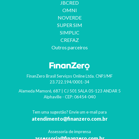
JBCRED
OMNI
NOVERDE
SUPER SIM
SIMPLIC
CREFAZ
Outros parceiros
FinanZero Brasil Serviços Online Ltda.
CNPJ/MF
23.722.194/0001-34
Alameda Mamoré, 687 | CJ 501 SALA 05-123 ANDAR 5
Alphaville
- CEP:
06454-040
Tem uma sugestão? Envie um e-mail para
atendimento@finanzero.com.br
Assessoria de imprensa
assessoria@finanzero.com.br