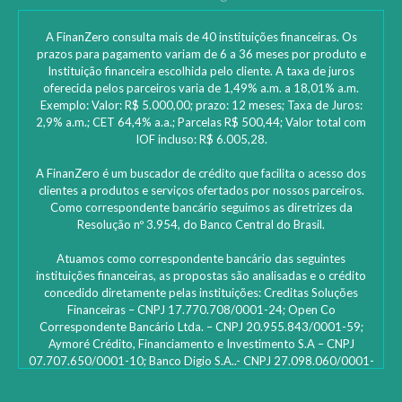
A FinanZero consulta mais de 40 instituições financeiras. Os
prazos para pagamento variam de 6 a 36 meses por produto e
Instituição financeira escolhida pelo cliente. A taxa de juros
oferecida pelos parceiros varia de 1,49% a.m. a 18,01% a.m.
Exemplo: Valor: R$ 5.000,00; prazo: 12 meses; Taxa de Juros:
2,9% a.m.; CET 64,4% a.a.; Parcelas R$ 500,44; Valor total com
IOF incluso: R$ 6.005,28.
A FinanZero é um buscador de crédito que facilita o acesso dos
clientes a produtos e serviços ofertados por nossos parceiros.
Como correspondente bancário seguimos as diretrizes da
Resolução nº 3.954, do Banco Central do Brasil.
Atuamos como correspondente bancário das seguintes
instituições financeiras, as propostas são analisadas e o crédito
concedido diretamente pelas instituições: ‎Creditas Soluções
Financeiras – CNPJ 17.770.708/0001-24; Open Co
Correspondente Bancário Ltda. – CNPJ 20.955.843/0001-59;
Aymoré Crédito, Financiamento e Investimento S.A – CNPJ
07.707.650/0001-10; Banco Digio S.A..- CNPJ 27.098.060/0001-
45 – SAC Digio: 0800 333 8735 | 0800 333 8736 – Deficientes
auditivos | funciona 24h e caso não fique satisfeito: Ouvidoria