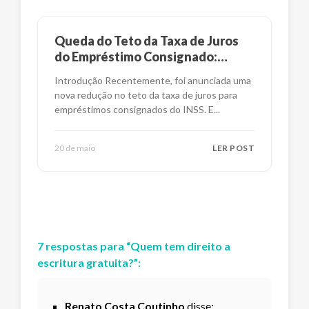
Queda do Teto da Taxa de Juros
do Empréstimo Consignado:
Impactos e Alternativas
Introdução Recentemente, foi anunciada uma
nova redução no teto da taxa de juros para
empréstimos consignados do INSS. E
...
20 de maio
LER POST
7
respostas
para “
Quem tem direito a
escritura gratuita?
”:
Renato Costa Coutinho
disse: