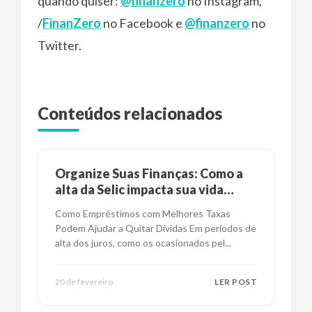
quando quiser:
@finanzero
no Instagram,
/
FinanZero
no Facebook e
@finanzero
no
Twitter.
Conteúdos relacionados
Organize Suas Finanças: Como a
alta da Selic impacta sua vida
financeira?
Como Empréstimos com Melhores Taxas
Podem Ajudar a Quitar Dívidas Em períodos de
alta dos juros, como os ocasionados pel
...
20 de fevereiro
LER POST