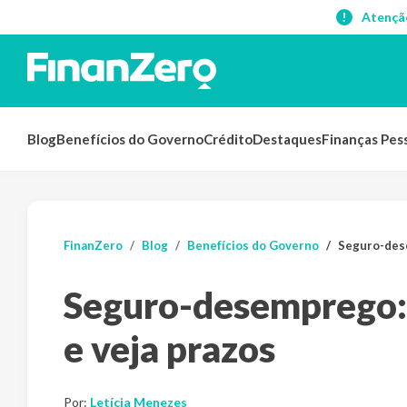
Atençã
Blog
Benefícios do Governo
Crédito
Destaques
Finanças Pes
FinanZero
Blog
Benefícios do Governo
Seguro-dese
Seguro-desemprego: 
e veja prazos
Por:
Letícia Menezes