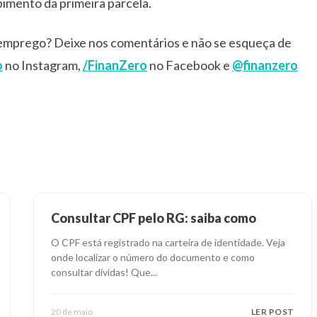
bimento da primeira parcela.
emprego? Deixe nos comentários e não se esqueça de
o
no Instagram,
/FinanZero
no Facebook e
@finanzero
Consultar CPF pelo RG: saiba como
O CPF está registrado na carteira de identidade. Veja
onde localizar o número do documento e como
consultar dívidas! Que
...
20 de maio
LER POST