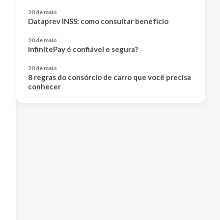
20 de maio
Dataprev INSS: como consultar benefício
20 de maio
InfinitePay é confiável e segura?
20 de maio
8 regras do consórcio de carro que você precisa
conhecer